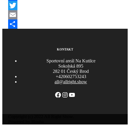
Facebook
Twitter
Email
Share
KONTAKT
Sportovní areál Na Kutilce
Sokolská 895
282 01 Český Brod
+420602753243
all@allright.show
Facebook
Instagram
YouTube
Copyright (c) 2022 All Right Show.
Powered by Houba