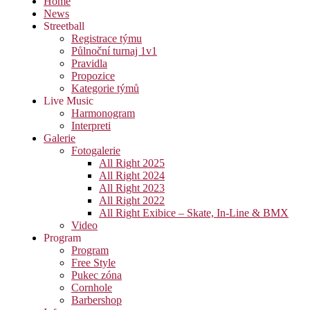
Home
News
Streetball
Registrace týmu
Půlnoční turnaj 1v1
Pravidla
Propozice
Kategorie týmů
Live Music
Harmonogram
Interpreti
Galerie
Fotogalerie
All Right 2025
All Right 2024
All Right 2023
All Right 2022
All Right Exibice – Skate, In-Line & BMX
Video
Program
Program
Free Style
Pukec zóna
Cornhole
Barbershop