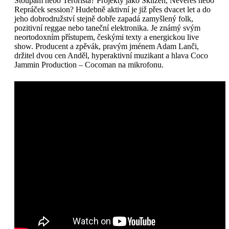
Stoupám nebo Terorista? Projekty jako Sklizeň, Nevereš nebo
Repráček session? Hudebně aktivní je již přes dvacet let a do
jeho dobrodružství stejně dobře zapadá zamyšlený folk,
pozitivní reggae nebo taneční elektronika. Je známý svým
neortodoxním přístupem, českými texty a energickou live
show. Producent a zpěvák, pravým jménem Adam Lanči,
držitel dvou cen Anděl, hyperaktivní muzikant a hlava Coco
Jammin Production – Cocoman na mikrofonu.