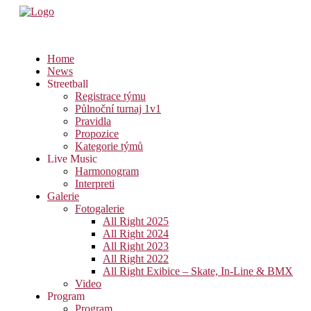
Home
News
Streetball
Registrace týmu
Půlnoční turnaj 1v1
Pravidla
Propozice
Kategorie týmů
Live Music
Harmonogram
Interpreti
Galerie
Fotogalerie
All Right 2025
All Right 2024
All Right 2023
All Right 2022
All Right Exibice – Skate, In-Line & BMX
Video
Program
Program