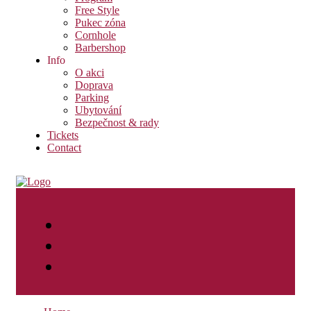
Free Style
Pukec zóna
Cornhole
Barbershop
Info
O akci
Doprava
Parking
Ubytování
Bezpečnost & rady
Tickets
Contact