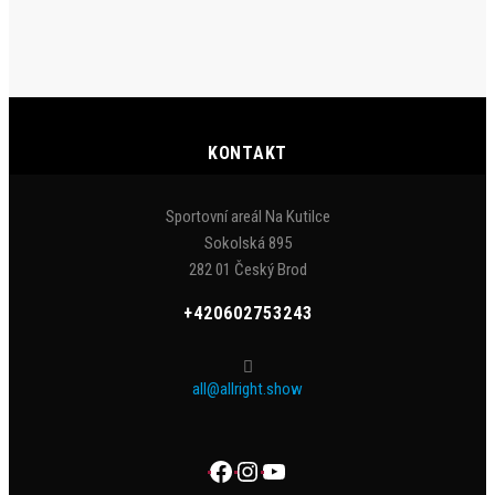
KONTAKT
Sportovní areál Na Kutilce
Sokolská 895
282 01 Český Brod
+420602753243
all@allright.show
Facebook
Instagram
YouTube