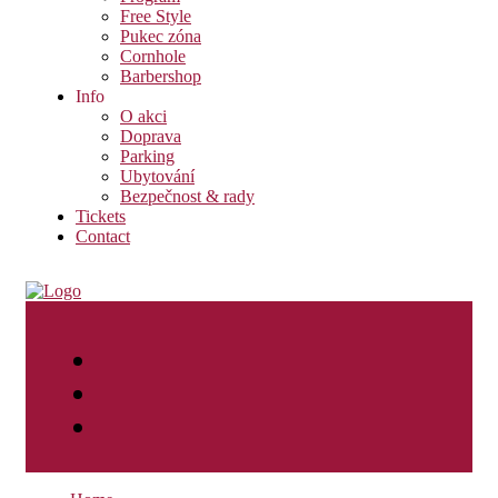
Free Style
Pukec zóna
Cornhole
Barbershop
Info
O akci
Doprava
Parking
Ubytování
Bezpečnost & rady
Tickets
Contact