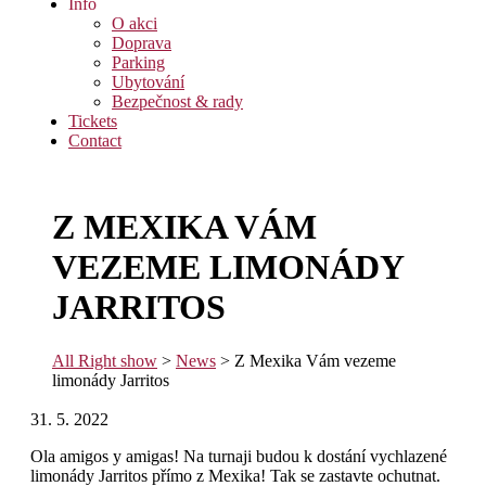
Info
O akci
Doprava
Parking
Ubytování
Bezpečnost & rady
Tickets
Contact
Z MEXIKA VÁM
VEZEME LIMONÁDY
JARRITOS
All Right show
>
News
>
Z Mexika Vám vezeme
limonády Jarritos
31. 5. 2022
Ola amigos y amigas! Na turnaji budou k dostání vychlazené
limonády Jarritos přímo z Mexika! Tak se zastavte ochutnat.