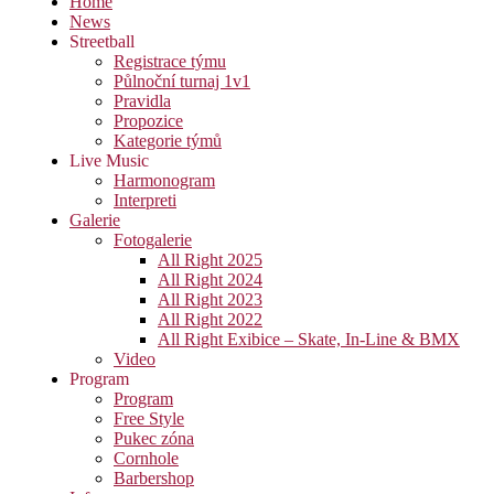
Home
News
Streetball
Registrace týmu
Půlnoční turnaj 1v1
Pravidla
Propozice
Kategorie týmů
Live Music
Harmonogram
Interpreti
Galerie
Fotogalerie
All Right 2025
All Right 2024
All Right 2023
All Right 2022
All Right Exibice – Skate, In-Line & BMX
Video
Program
Program
Free Style
Pukec zóna
Cornhole
Barbershop