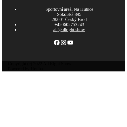
Sportovní areál Na Kutilce
Sokolská 895
282 01 Český Brod
+420602753243
all@allright.show
Facebook
Instagram
YouTube
Copyright (c) 2022 All Right Show.
Powered by Houba