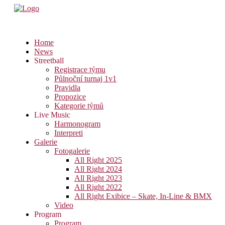
Home
News
Streetball
Registrace týmu
Půlnoční turnaj 1v1
Pravidla
Propozice
Kategorie týmů
Live Music
Harmonogram
Interpreti
Galerie
Fotogalerie
All Right 2025
All Right 2024
All Right 2023
All Right 2022
All Right Exibice – Skate, In-Line & BMX
Video
Program
Program